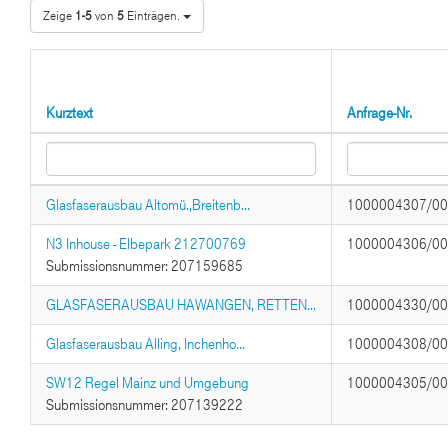
Zeige
1-5
von
5
Einträgen.
Kurztext
Anfrage-Nr.
Glasfaserausbau Altomü.,Breitenb...
1000004307/0
N3 Inhouse - Elbepark 212700769
1000004306/0
Submissionsnummer: 207159685
GLASFASERAUSBAU HAWANGEN, RETTEN...
1000004330/0
Glasfaserausbau Alling, Inchenho...
1000004308/0
SW12 Regel Mainz und Umgebung
1000004305/0
Submissionsnummer: 207139222