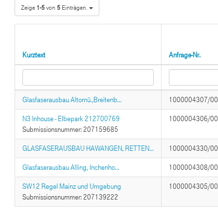
Zeige
1-5
von
5
Einträgen.
Kurztext
Anfrage-Nr.
Glasfaserausbau Altomü.,Breitenb...
1000004307/0
N3 Inhouse - Elbepark 212700769
1000004306/0
Submissionsnummer: 207159685
GLASFASERAUSBAU HAWANGEN, RETTEN...
1000004330/0
Glasfaserausbau Alling, Inchenho...
1000004308/0
SW12 Regel Mainz und Umgebung
1000004305/0
Submissionsnummer: 207139222