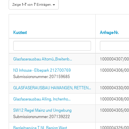
Zeige
1-7
von
7
Einträgen.
Kurztext
Anfrage-Nr.
Glasfaserausbau Altomü.,Breitenb...
1000004307/0
N3 Inhouse - Elbepark 212700769
1000004306/0
Submissionsnummer: 207159685
GLASFASERAUSBAU HAWANGEN, RETTEN...
1000004330/0
Glasfaserausbau Alling, Inchenho...
1000004308/0
SW12 Regel Mainz und Umgebung
1000004305/0
Submissionsnummer: 207139222
Begleitservice T NL Region West
1000004326/0