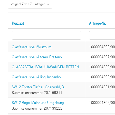
Zeige
1-7
von
7
Einträgen.
Kurztext
Anfrage-Nr.
Glasfaserausbau Würzburg
1000004309/0
Glasfaserausbau Altomü.,Breitenb...
1000004307/0
GLASFASERAUSBAU HAWANGEN, RETTEN...
1000004330/0
Glasfaserausbau Alling, Inchenho...
1000004308/0
SW12 Entstör Tiefbau Odenwald, B...
1000004331/0
Submissionsnummer: 207169811
SW12 Regel Mainz und Umgebung
1000004305/0
Submissionsnummer: 207139222