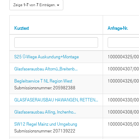
Zeige
1-7
von
7
Einträgen.
Kurztext
Anfrage-Nr.
S25 Ü-Wege Auskundung+Montage
1000004325/0
Glasfaserausbau Altomü.,Breitenb...
1000004307/0
Begleitservice T NL Region West
1000004326/0
Submissionsnummer: 205982388
GLASFASERAUSBAU HAWANGEN, RETTEN...
1000004330/0
Glasfaserausbau Alling, Inchenho...
1000004308/0
SW12 Regel Mainz und Umgebung
1000004305/0
Submissionsnummer: 207139222