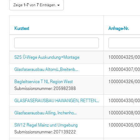
Zeige
1-7
von
7
Einträgen.
Kurztext
Anfrage-Nr.
S25 Ü-Wege Auskundung+Montage
1000004325/0
Glasfaserausbau Altomü.,Breitenb...
1000004307/0
Begleitservice T NL Region West
1000004326/0
Submissionsnummer: 205982388
GLASFASERAUSBAU HAWANGEN, RETTEN...
1000004330/0
Glasfaserausbau Alling, Inchenho...
1000004308/0
SW12 Regel Mainz und Umgebung
1000004305/0
Submissionsnummer: 207139222