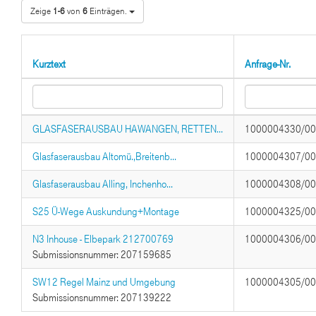
Zeige
1-6
von
6
Einträgen.
Kurztext
Anfrage-Nr.
GLASFASERAUSBAU HAWANGEN, RETTEN...
1000004330/0
Glasfaserausbau Altomü.,Breitenb...
1000004307/0
Glasfaserausbau Alling, Inchenho...
1000004308/0
S25 Ü-Wege Auskundung+Montage
1000004325/0
N3 Inhouse - Elbepark 212700769
1000004306/0
Submissionsnummer: 207159685
SW12 Regel Mainz und Umgebung
1000004305/0
Submissionsnummer: 207139222