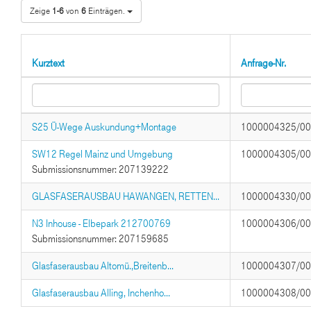
Zeige
1-6
von
6
Einträgen.
Kurztext
Anfrage-Nr.
S25 Ü-Wege Auskundung+Montage
1000004325/0
SW12 Regel Mainz und Umgebung
1000004305/0
Submissionsnummer: 207139222
GLASFASERAUSBAU HAWANGEN, RETTEN...
1000004330/0
N3 Inhouse - Elbepark 212700769
1000004306/0
Submissionsnummer: 207159685
Glasfaserausbau Altomü.,Breitenb...
1000004307/0
Glasfaserausbau Alling, Inchenho...
1000004308/0