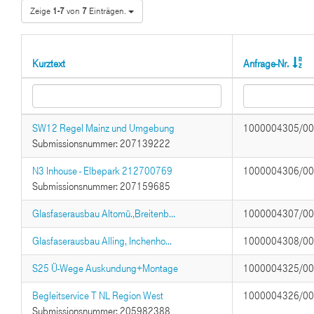
Zeige
1-7
von
7
Einträgen.
Kurztext
Anfrage-Nr.
SW12 Regel Mainz und Umgebung
1000004305/0
Submissionsnummer: 207139222
N3 Inhouse - Elbepark 212700769
1000004306/0
Submissionsnummer: 207159685
Glasfaserausbau Altomü.,Breitenb...
1000004307/0
Glasfaserausbau Alling, Inchenho...
1000004308/0
S25 Ü-Wege Auskundung+Montage
1000004325/0
Begleitservice T NL Region West
1000004326/0
Submissionsnummer: 205982388