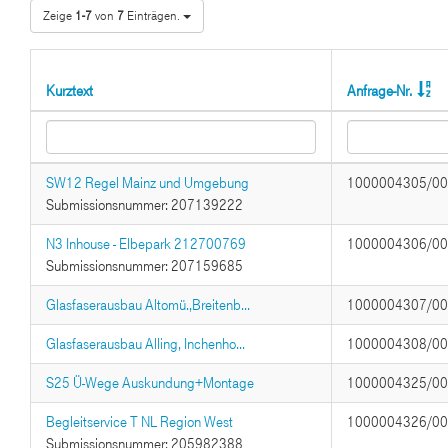
Zeige
1-7
von
7
Einträgen.
Kurztext
Anfrage-Nr.
SW12 Regel Mainz und Umgebung
1000004305/0
Submissionsnummer: 207139222
N3 Inhouse - Elbepark 212700769
1000004306/0
Submissionsnummer: 207159685
Glasfaserausbau Altomü.,Breitenb...
1000004307/0
Glasfaserausbau Alling, Inchenho...
1000004308/0
S25 Ü-Wege Auskundung+Montage
1000004325/0
Begleitservice T NL Region West
1000004326/0
Submissionsnummer: 205982388