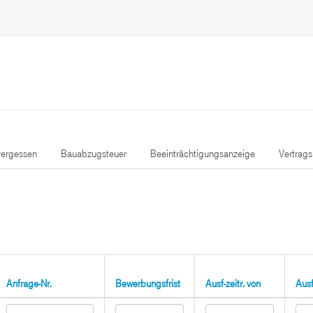
ergessen
Bauabzugsteuer
Beeinträchtigungsanzeige
Vertrag
Anfrage-Nr.
Bewerbungsfrist
Ausf-zeitr. von
Ausf-