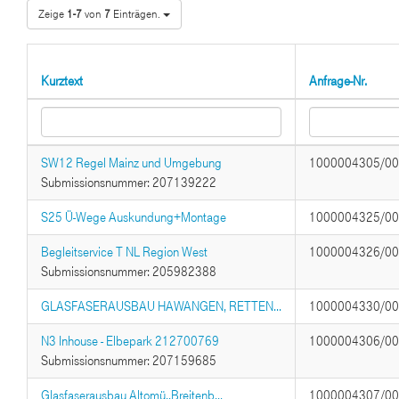
Zeige
1-7
von
7
Einträgen.
Kurztext
Anfrage-Nr.
SW12 Regel Mainz und Umgebung
1000004305/0
Submissionsnummer: 207139222
S25 Ü-Wege Auskundung+Montage
1000004325/0
Begleitservice T NL Region West
1000004326/0
Submissionsnummer: 205982388
GLASFASERAUSBAU HAWANGEN, RETTEN...
1000004330/0
N3 Inhouse - Elbepark 212700769
1000004306/0
Submissionsnummer: 207159685
Glasfaserausbau Altomü.,Breitenb...
1000004307/0