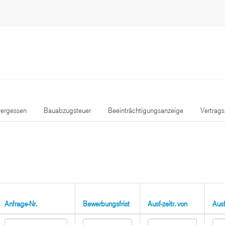
ergessen
Bauabzugsteuer
Beeinträchtigungsanzeige
Vertrag
Anfrage-Nr.
Bewerbungsfrist
Ausf-zeitr. von
Ausf-