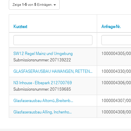
Zeige
1-5
von
5
Einträgen.
Kurztext
Anfrage-Nr.
SW12 Regel Mainz und Umgebung
1000004305/0
Submissionsnummer: 207139222
GLASFASERAUSBAU HAWANGEN, RETTEN...
1000004330/0
N3 Inhouse - Elbepark 212700769
1000004306/0
Submissionsnummer: 207159685
Glasfaserausbau Altomü.,Breitenb...
1000004307/0
Glasfaserausbau Alling, Inchenho...
1000004308/0