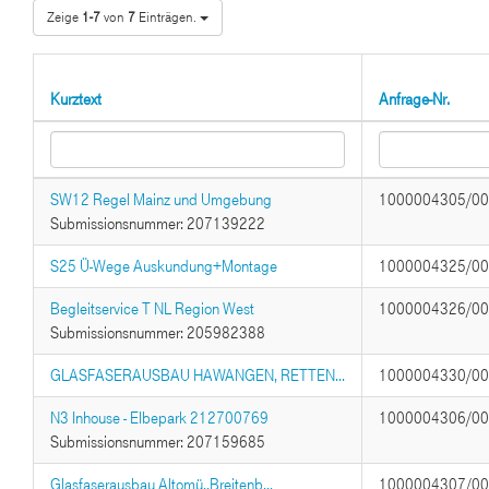
Zeige
1-7
von
7
Einträgen.
Kurztext
Anfrage-Nr.
SW12 Regel Mainz und Umgebung
1000004305/0
Submissionsnummer: 207139222
S25 Ü-Wege Auskundung+Montage
1000004325/0
Begleitservice T NL Region West
1000004326/0
Submissionsnummer: 205982388
GLASFASERAUSBAU HAWANGEN, RETTEN...
1000004330/0
N3 Inhouse - Elbepark 212700769
1000004306/0
Submissionsnummer: 207159685
Glasfaserausbau Altomü.,Breitenb...
1000004307/0