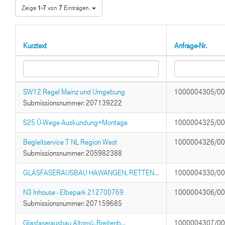
Zeige
1-7
von
7
Einträgen.
Kurztext
Anfrage-Nr.
SW12 Regel Mainz und Umgebung
1000004305/0
Submissionsnummer: 207139222
S25 Ü-Wege Auskundung+Montage
1000004325/0
Begleitservice T NL Region West
1000004326/0
Submissionsnummer: 205982388
GLASFASERAUSBAU HAWANGEN, RETTEN...
1000004330/0
N3 Inhouse - Elbepark 212700769
1000004306/0
Submissionsnummer: 207159685
Glasfaserausbau Altomü.,Breitenb...
1000004307/0