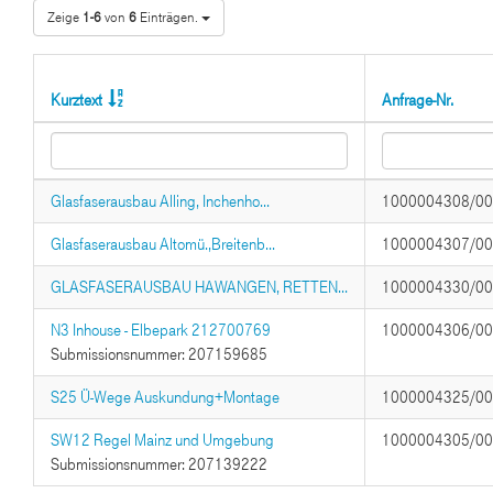
Zeige
1-6
von
6
Einträgen.
Kurztext
Anfrage-Nr.
Glasfaserausbau Alling, Inchenho...
1000004308/0
Glasfaserausbau Altomü.,Breitenb...
1000004307/0
GLASFASERAUSBAU HAWANGEN, RETTEN...
1000004330/0
N3 Inhouse - Elbepark 212700769
1000004306/0
Submissionsnummer: 207159685
S25 Ü-Wege Auskundung+Montage
1000004325/0
SW12 Regel Mainz und Umgebung
1000004305/0
Submissionsnummer: 207139222