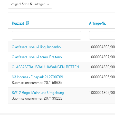
Zeige
1-5
von
5
Einträgen.
Kurztext
Anfrage-Nr.
Glasfaserausbau Alling, Inchenho...
1000004308/0
Glasfaserausbau Altomü.,Breitenb...
1000004307/0
GLASFASERAUSBAU HAWANGEN, RETTEN...
1000004330/0
N3 Inhouse - Elbepark 212700769
1000004306/0
Submissionsnummer: 207159685
SW12 Regel Mainz und Umgebung
1000004305/0
Submissionsnummer: 207139222