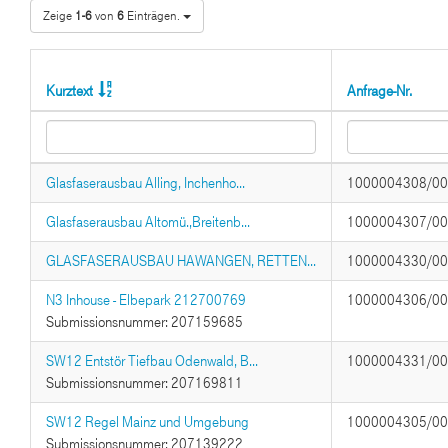
Zeige
1-6
von
6
Einträgen.
Kurztext
Anfrage-Nr.
Glasfaserausbau Alling, Inchenho...
1000004308/0
Glasfaserausbau Altomü.,Breitenb...
1000004307/0
GLASFASERAUSBAU HAWANGEN, RETTEN...
1000004330/0
N3 Inhouse - Elbepark 212700769
1000004306/0
Submissionsnummer: 207159685
SW12 Entstör Tiefbau Odenwald, B...
1000004331/0
Submissionsnummer: 207169811
SW12 Regel Mainz und Umgebung
1000004305/0
Submissionsnummer: 207139222