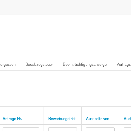
ergessen
Bauabzugsteuer
Beeinträchtigungsanzeige
Vertrag
Anfrage-Nr.
Bewerbungsfrist
Ausf-zeitr. von
Ausf-