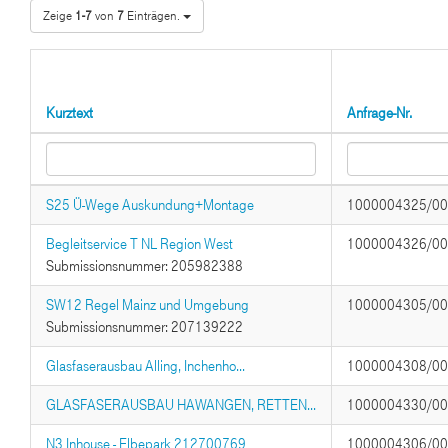
Zeige
1-7
von
7
Einträgen.
Kurztext
Anfrage-Nr.
S25 Ü-Wege Auskundung+Montage
1000004325/0
Begleitservice T NL Region West
1000004326/0
Submissionsnummer: 205982388
SW12 Regel Mainz und Umgebung
1000004305/0
Submissionsnummer: 207139222
Glasfaserausbau Alling, Inchenho...
1000004308/0
GLASFASERAUSBAU HAWANGEN, RETTEN...
1000004330/0
N3 Inhouse - Elbepark 212700769
1000004306/0