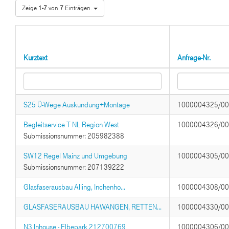
Zeige
1-7
von
7
Einträgen.
Kurztext
Anfrage-Nr.
S25 Ü-Wege Auskundung+Montage
1000004325/0
Begleitservice T NL Region West
1000004326/0
Submissionsnummer: 205982388
SW12 Regel Mainz und Umgebung
1000004305/0
Submissionsnummer: 207139222
Glasfaserausbau Alling, Inchenho...
1000004308/0
GLASFASERAUSBAU HAWANGEN, RETTEN...
1000004330/0
N3 Inhouse - Elbepark 212700769
1000004306/0