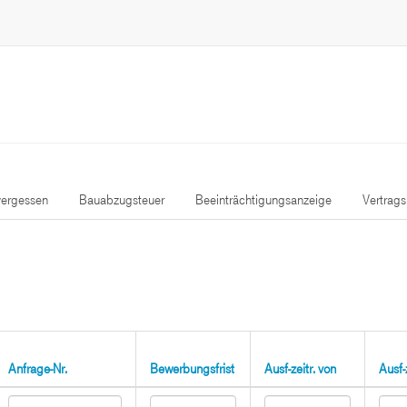
ergessen
Bauabzugsteuer
Beeinträchtigungsanzeige
Vertrag
Anfrage-Nr.
Bewerbungsfrist
Ausf-zeitr. von
Ausf-z