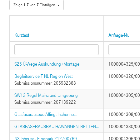
Zeige
1-7
von
7
Einträgen.
Kurztext
Anfrage-Nr.
S25 Ü-Wege Auskundung+Montage
1000004325/0
Begleitservice T NL Region West
1000004326/0
Submissionsnummer: 205982388
SW12 Regel Mainz und Umgebung
1000004305/0
Submissionsnummer: 207139222
Glasfaserausbau Alling, Inchenho...
1000004308/0
GLASFASERAUSBAU HAWANGEN, RETTEN...
1000004330/0
N3 Inhouse - Elbepark 212700769
1000004306/0