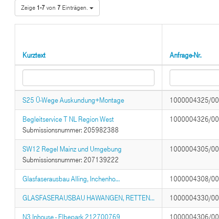
Zeige
1-7
von
7
Einträgen.
Kurztext
Anfrage-Nr.
S25 Ü-Wege Auskundung+Montage
1000004325/0
Begleitservice T NL Region West
1000004326/0
Submissionsnummer: 205982388
SW12 Regel Mainz und Umgebung
1000004305/0
Submissionsnummer: 207139222
Glasfaserausbau Alling, Inchenho...
1000004308/0
GLASFASERAUSBAU HAWANGEN, RETTEN...
1000004330/0
N3 Inhouse - Elbepark 212700769
1000004306/0