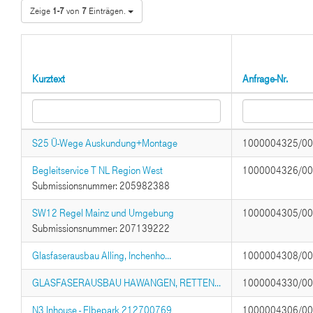
Zeige
1-7
von
7
Einträgen.
Kurztext
Anfrage-Nr.
S25 Ü-Wege Auskundung+Montage
1000004325/0
Begleitservice T NL Region West
1000004326/0
Submissionsnummer: 205982388
SW12 Regel Mainz und Umgebung
1000004305/0
Submissionsnummer: 207139222
Glasfaserausbau Alling, Inchenho...
1000004308/0
GLASFASERAUSBAU HAWANGEN, RETTEN...
1000004330/0
N3 Inhouse - Elbepark 212700769
1000004306/0