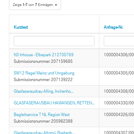
Zeige
1-7
von
7
Einträgen.
Kurztext
Anfrage-Nr.
N3 Inhouse - Elbepark 212700769
1000004306/0
Submissionsnummer: 207159685
SW12 Regel Mainz und Umgebung
1000004305/0
Submissionsnummer: 207139222
Glasfaserausbau Alling, Inchenho...
1000004308/0
GLASFASERAUSBAU HAWANGEN, RETTEN...
1000004330/0
Begleitservice T NL Region West
1000004326/0
Submissionsnummer: 205982388
Glasfaserausbau Altomü.,Breitenb...
1000004307/0