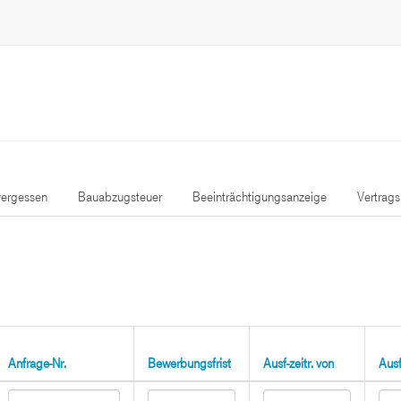
ergessen
Bauabzugsteuer
Beeinträchtigungsanzeige
Vertrag
Anfrage-Nr.
Bewerbungsfrist
Ausf-zeitr. von
Ausf-