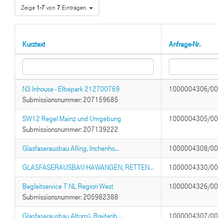
Zeige
1-7
von
7
Einträgen.
Kurztext
Anfrage-Nr.
N3 Inhouse - Elbepark 212700769
1000004306/0
Submissionsnummer: 207159685
SW12 Regel Mainz und Umgebung
1000004305/0
Submissionsnummer: 207139222
Glasfaserausbau Alling, Inchenho...
1000004308/0
GLASFASERAUSBAU HAWANGEN, RETTEN...
1000004330/0
Begleitservice T NL Region West
1000004326/0
Submissionsnummer: 205982388
Glasfaserausbau Altomü.,Breitenb...
1000004307/0