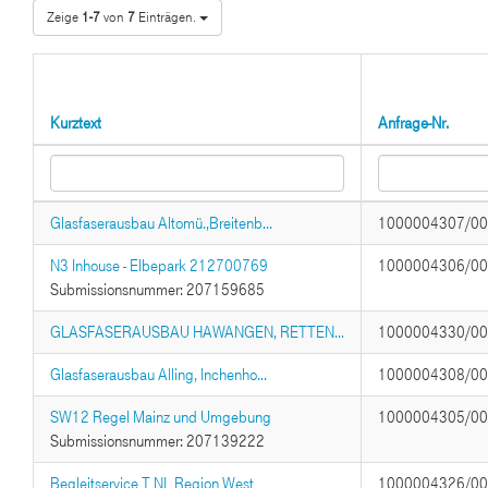
Zeige
1-7
von
7
Einträgen.
Kurztext
Anfrage-Nr.
Glasfaserausbau Altomü.,Breitenb...
1000004307/0
N3 Inhouse - Elbepark 212700769
1000004306/0
Submissionsnummer: 207159685
GLASFASERAUSBAU HAWANGEN, RETTEN...
1000004330/0
Glasfaserausbau Alling, Inchenho...
1000004308/0
SW12 Regel Mainz und Umgebung
1000004305/0
Submissionsnummer: 207139222
Begleitservice T NL Region West
1000004326/0