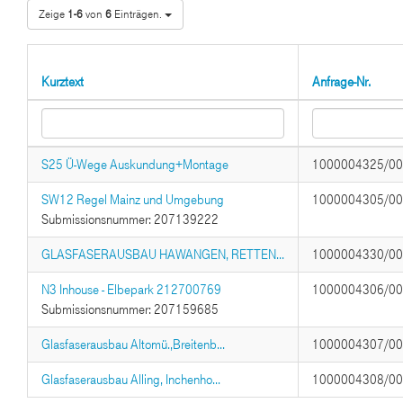
Zeige
1-6
von
6
Einträgen.
Kurztext
Anfrage-Nr.
S25 Ü-Wege Auskundung+Montage
1000004325/0
SW12 Regel Mainz und Umgebung
1000004305/0
Submissionsnummer: 207139222
GLASFASERAUSBAU HAWANGEN, RETTEN...
1000004330/0
N3 Inhouse - Elbepark 212700769
1000004306/0
Submissionsnummer: 207159685
Glasfaserausbau Altomü.,Breitenb...
1000004307/0
Glasfaserausbau Alling, Inchenho...
1000004308/0