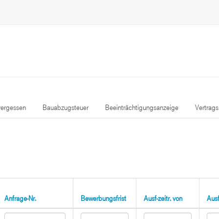
ergessen
Bauabzugsteuer
Beeinträchtigungsanzeige
Vertrag
Anfrage-Nr.
Bewerbungsfrist
Ausf-zeitr. von
Ausf-