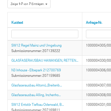
Zeige
1-7
von
7
Einträgen.
Kurztext
Anfrage-Nr.
SW12 Regel Mainz und Umgebung
1000004305/0
Submissionsnummer: 207139222
GLASFASERAUSBAU HAWANGEN, RETTEN...
1000004330/0
N3 Inhouse - Elbepark 212700769
1000004306/0
Submissionsnummer: 207159685
Glasfaserausbau Altomü.,Breitenb...
1000004307/0
Glasfaserausbau Alling, Inchenho...
1000004308/0
SW12 Entstör Tiefbau Odenwald, B...
1000004331/0
Submissionsnummer: 207169811