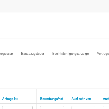
ergessen
Bauabzugsteuer
Beeinträchtigungsanzeige
Vertrag
Anfrage-Nr.
Bewerbungsfrist
Ausf-zeitr. von
Ausf-