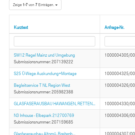
Zeige
1-7
von
7
Einträgen.
Kurztext
Anfrage-Nr.
SW12 Regel Mainz und Umgebung
1000004305/0
Submissionsnummer: 207139222
S25 Ü-Wege Auskundung+Montage
1000004325/0
Begleitservice T NL Region West
1000004326/0
Submissionsnummer: 205982388
GLASFASERAUSBAU HAWANGEN, RETTEN...
1000004330/0
N3 Inhouse - Elbepark 212700769
1000004306/0
Submissionsnummer: 207159685
Glasfaserausbau Altomü.,Breitenb...
1000004307/0