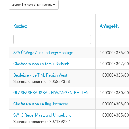
Zeige
1-7
von
7
Einträgen.
Kurztext
Anfrage-Nr.
S25 Ü-Wege Auskundung+Montage
1000004325/0
Glasfaserausbau Altomü.,Breitenb...
1000004307/0
Begleitservice T NL Region West
1000004326/0
Submissionsnummer: 205982388
GLASFASERAUSBAU HAWANGEN, RETTEN...
1000004330/0
Glasfaserausbau Alling, Inchenho...
1000004308/0
SW12 Regel Mainz und Umgebung
1000004305/0
Submissionsnummer: 207139222