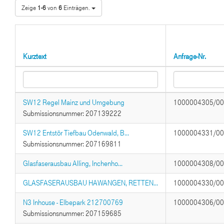
Zeige
1-6
von
6
Einträgen.
Kurztext
Anfrage-Nr.
SW12 Regel Mainz und Umgebung
1000004305/0
Submissionsnummer: 207139222
SW12 Entstör Tiefbau Odenwald, B...
1000004331/0
Submissionsnummer: 207169811
Glasfaserausbau Alling, Inchenho...
1000004308/0
GLASFASERAUSBAU HAWANGEN, RETTEN...
1000004330/0
N3 Inhouse - Elbepark 212700769
1000004306/0
Submissionsnummer: 207159685