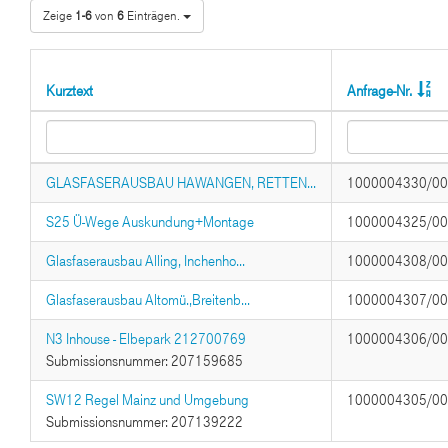
Zeige
1-6
von
6
Einträgen.
Kurztext
Anfrage-Nr.
GLASFASERAUSBAU HAWANGEN, RETTEN...
1000004330/0
S25 Ü-Wege Auskundung+Montage
1000004325/0
Glasfaserausbau Alling, Inchenho...
1000004308/0
Glasfaserausbau Altomü.,Breitenb...
1000004307/0
N3 Inhouse - Elbepark 212700769
1000004306/0
Submissionsnummer: 207159685
SW12 Regel Mainz und Umgebung
1000004305/0
Submissionsnummer: 207139222