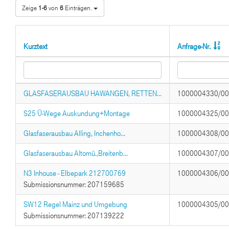
Zeige
1-6
von
6
Einträgen.
Kurztext
Anfrage-Nr.
GLASFASERAUSBAU HAWANGEN, RETTEN...
1000004330/0
S25 Ü-Wege Auskundung+Montage
1000004325/0
Glasfaserausbau Alling, Inchenho...
1000004308/0
Glasfaserausbau Altomü.,Breitenb...
1000004307/0
N3 Inhouse - Elbepark 212700769
1000004306/0
Submissionsnummer: 207159685
SW12 Regel Mainz und Umgebung
1000004305/0
Submissionsnummer: 207139222