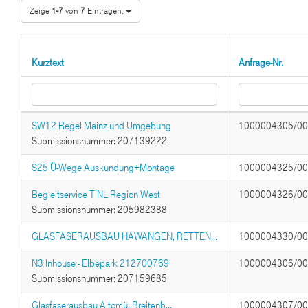
Zeige
1-7
von
7
Einträgen.
Kurztext
Anfrage-Nr.
SW12 Regel Mainz und Umgebung
1000004305/0
Submissionsnummer: 207139222
S25 Ü-Wege Auskundung+Montage
1000004325/0
Begleitservice T NL Region West
1000004326/0
Submissionsnummer: 205982388
GLASFASERAUSBAU HAWANGEN, RETTEN...
1000004330/0
N3 Inhouse - Elbepark 212700769
1000004306/0
Submissionsnummer: 207159685
Glasfaserausbau Altomü.,Breitenb...
1000004307/0