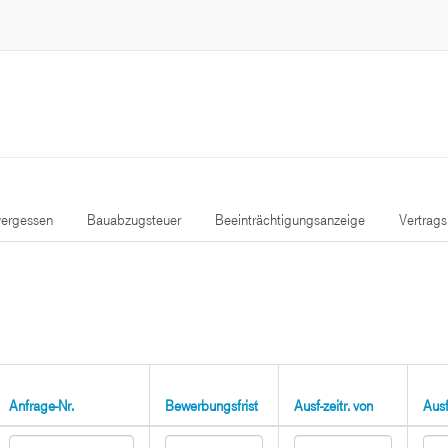
ergessen
Bauabzugsteuer
Beeinträchtigungsanzeige
Vertrag
Anfrage-Nr.
Bewerbungsfrist
Ausf-zeitr. von
Ausf-