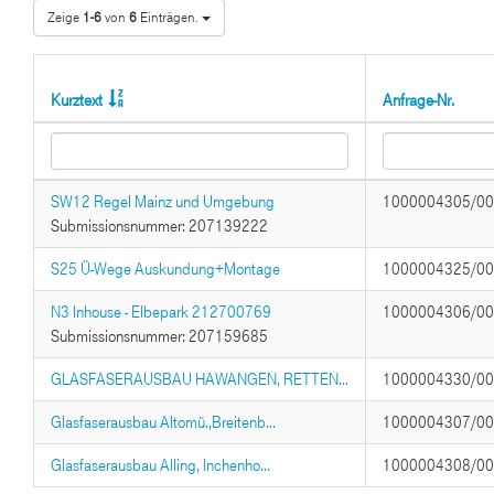
Zeige
1-6
von
6
Einträgen.
Kurztext
Anfrage-Nr.
SW12 Regel Mainz und Umgebung
1000004305/0
Submissionsnummer: 207139222
S25 Ü-Wege Auskundung+Montage
1000004325/0
N3 Inhouse - Elbepark 212700769
1000004306/0
Submissionsnummer: 207159685
GLASFASERAUSBAU HAWANGEN, RETTEN...
1000004330/0
Glasfaserausbau Altomü.,Breitenb...
1000004307/0
Glasfaserausbau Alling, Inchenho...
1000004308/0