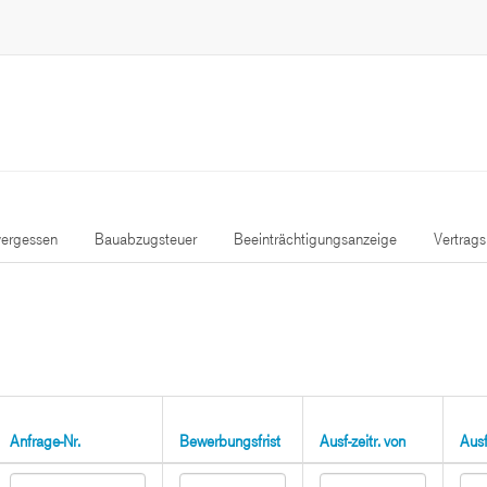
ergessen
Bauabzugsteuer
Beeinträchtigungsanzeige
Vertrag
Anfrage-Nr.
Bewerbungsfrist
Ausf-zeitr. von
Ausf-