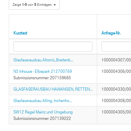
Zeige
1-5
von
5
Einträgen.
Kurztext
Anfrage-Nr.
Glasfaserausbau Altomü.,Breitenb...
1000004307/0
N3 Inhouse - Elbepark 212700769
1000004306/0
Submissionsnummer: 207159685
GLASFASERAUSBAU HAWANGEN, RETTEN...
1000004330/0
Glasfaserausbau Alling, Inchenho...
1000004308/0
SW12 Regel Mainz und Umgebung
1000004305/0
Submissionsnummer: 207139222