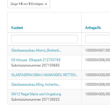
Zeige
1-5
von
5
Einträgen.
Kurztext
Anfrage-Nr.
Glasfaserausbau Altomü.,Breitenb...
1000004307/0
N3 Inhouse - Elbepark 212700769
1000004306/0
Submissionsnummer: 207159685
GLASFASERAUSBAU HAWANGEN, RETTEN...
1000004330/0
Glasfaserausbau Alling, Inchenho...
1000004308/0
SW12 Regel Mainz und Umgebung
1000004305/0
Submissionsnummer: 207139222