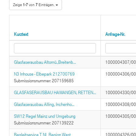
Zeige
1-7
von
7
Einträgen.
Kurztext
Anfrage-Nr.
Glasfaserausbau Altomü.,Breitenb...
1000004307/0
N3 Inhouse - Elbepark 212700769
1000004306/0
Submissionsnummer: 207159685
GLASFASERAUSBAU HAWANGEN, RETTEN...
1000004330/0
Glasfaserausbau Alling, Inchenho...
1000004308/0
SW12 Regel Mainz und Umgebung
1000004305/0
Submissionsnummer: 207139222
Begleitservice T NL Region West
1000004326/0