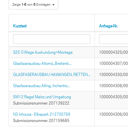
Zeige
1-6
von
6
Einträgen.
Kurztext
Anfrage-Nr.
S25 Ü-Wege Auskundung+Montage
1000004325/0
Glasfaserausbau Altomü.,Breitenb...
1000004307/0
GLASFASERAUSBAU HAWANGEN, RETTEN...
1000004330/0
Glasfaserausbau Alling, Inchenho...
1000004308/0
SW12 Regel Mainz und Umgebung
1000004305/0
Submissionsnummer: 207139222
N3 Inhouse - Elbepark 212700769
1000004306/0
Submissionsnummer: 207159685