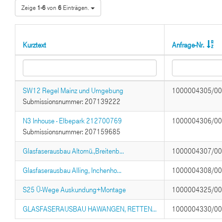
Zeige
1-6
von
6
Einträgen.
Kurztext
Anfrage-Nr.
SW12 Regel Mainz und Umgebung
1000004305/0
Submissionsnummer: 207139222
N3 Inhouse - Elbepark 212700769
1000004306/0
Submissionsnummer: 207159685
Glasfaserausbau Altomü.,Breitenb...
1000004307/0
Glasfaserausbau Alling, Inchenho...
1000004308/0
S25 Ü-Wege Auskundung+Montage
1000004325/0
GLASFASERAUSBAU HAWANGEN, RETTEN...
1000004330/0