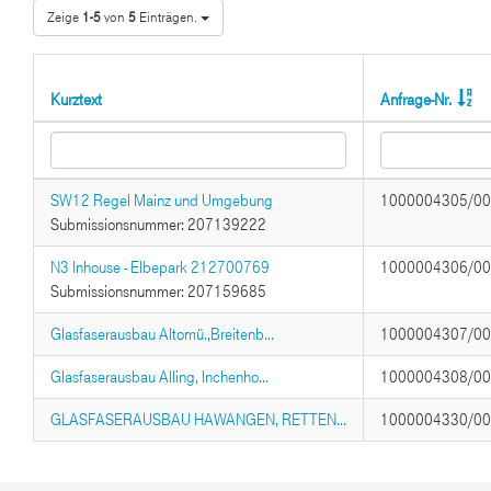
Zeige
1-5
von
5
Einträgen.
Kurztext
Anfrage-Nr.
SW12 Regel Mainz und Umgebung
1000004305/0
Submissionsnummer: 207139222
N3 Inhouse - Elbepark 212700769
1000004306/0
Submissionsnummer: 207159685
Glasfaserausbau Altomü.,Breitenb...
1000004307/0
Glasfaserausbau Alling, Inchenho...
1000004308/0
GLASFASERAUSBAU HAWANGEN, RETTEN...
1000004330/0