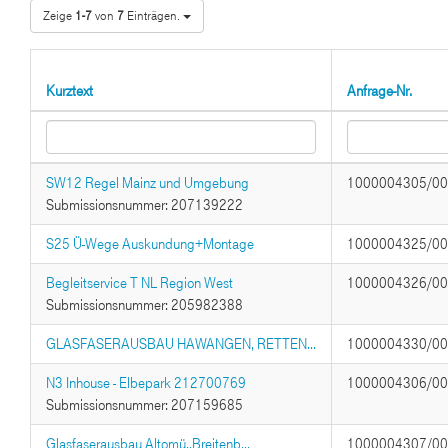
Zeige
1-7
von
7
Einträgen.
Kurztext
Anfrage-Nr.
SW12 Regel Mainz und Umgebung
1000004305/0
Submissionsnummer: 207139222
S25 Ü-Wege Auskundung+Montage
1000004325/0
Begleitservice T NL Region West
1000004326/0
Submissionsnummer: 205982388
GLASFASERAUSBAU HAWANGEN, RETTEN...
1000004330/0
N3 Inhouse - Elbepark 212700769
1000004306/0
Submissionsnummer: 207159685
Glasfaserausbau Altomü.,Breitenb...
1000004307/0